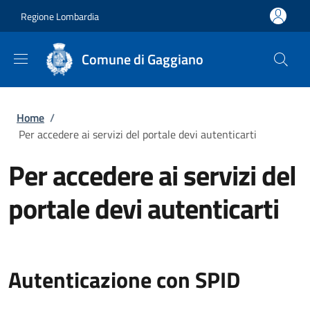
Salta al contenuto principale
Skip to footer content
Regione Lombardia
Comune di Gaggiano
Briciole di pane
Home
/
Per accedere ai servizi del portale devi autenticarti
Per accedere ai servizi del
portale devi autenticarti
Autenticazione con SPID