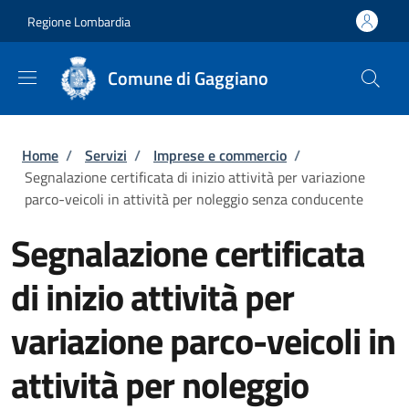
Salta al contenuto principale
Skip to footer content
Regione Lombardia
Comune di Gaggiano
Briciole di pane
Home
/
Servizi
/
Imprese e commercio
/
Segnalazione certificata di inizio attività per variazione
parco-veicoli in attività per noleggio senza conducente
Segnalazione certificata
di inizio attività per
variazione parco-veicoli in
attività per noleggio