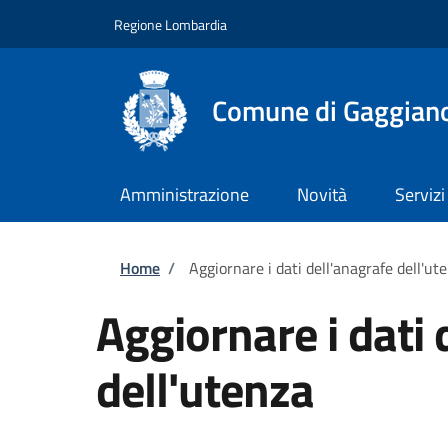
Salta al contenuto principale
Skip to footer content
Regione Lombardia
Comune di Gaggian
Amministrazione
Novità
Servizi
Briciole di pane
Home
/
Aggiornare i dati dell'anagrafe dell'ut
Aggiornare i dati 
dell'utenza