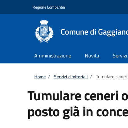
Salta al contenuto principale
Skip to footer content
Regione Lombardia
Comune di Gaggian
Amministrazione
Novità
Servizi
Briciole di pane
Home
/
Servizi cimiteriali
/
Tumulare ceneri 
Tumulare ceneri o 
posto già in conc