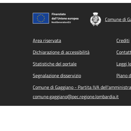
Comune di G
Footer menu
Area riservata
Crediti
Dichiarazione di accessibilità
Contatt
Statistiche del portale
Leggi l
Segnalazione disservizio
Piano d
Comune di Gaggiano - Partita IVA dell'amminist
comune.gaggiano@pec.regione.lombardia.it