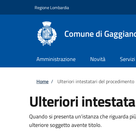
Salta al contenuto principale
Skip to footer content
Regione Lombardia
Comune di Gaggian
Amministrazione
Novità
Servizi
Briciole di pane
Home
/
Ulteriori intestatari del procedimento
Ulteriori intestat
Quando si presenta un'istanza che riguarda più
ulteriore soggetto avente titolo.