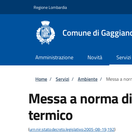
Salta al contenuto principale
Skip to footer content
Regione Lombardia
Comune di Gaggian
Amministrazione
Novità
Servizi
Briciole di pane
Home
/
Servizi
/
Ambiente
/
Messa a norm
Messa a norma di
termico
(
urn:nir:stato:decreto.legislativo:2005-08-19;192
)