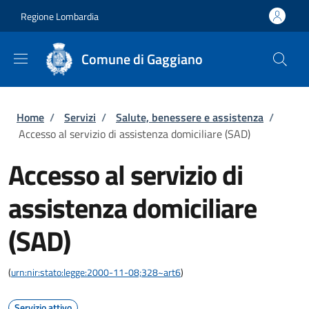
Salta al contenuto principale
Skip to footer content
Regione Lombardia
Comune di Gaggiano
Briciole di pane
Home
/
Servizi
/
Salute, benessere e assistenza
/
Accesso al servizio di assistenza domiciliare (SAD)
Accesso al servizio di
assistenza domiciliare
(SAD)
(
urn:nir:stato:legge:2000-11-08;328~art6
)
Servizio attivo