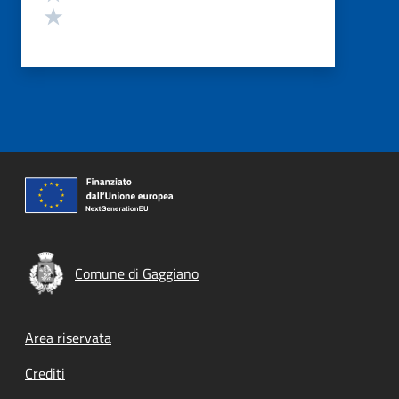
Valuta 1 stelle su 5
Comune di Gaggiano
Footer menu
Area riservata
Crediti