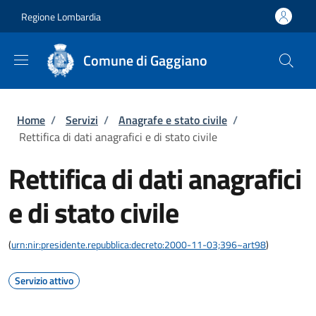
Salta al contenuto principale
Skip to footer content
Regione Lombardia
Comune di Gaggiano
Briciole di pane
Home
/
Servizi
/
Anagrafe e stato civile
/
Rettifica di dati anagrafici e di stato civile
Rettifica di dati anagrafici
e di stato civile
(
urn:nir:presidente.repubblica:decreto:2000-11-03;396~art98
)
Servizio attivo