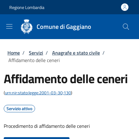
Salta al contenuto principale
Skip to footer content
Regione Lombardia
Comune di Gaggiano
Briciole di pane
Home
/
Servizi
/
Anagrafe e stato civile
/
Affidamento delle ceneri
Affidamento delle ceneri
(
urn:nir:stato:legge:2001-03-30;130
)
Servizio attivo
Procedimento di affidamento delle ceneri