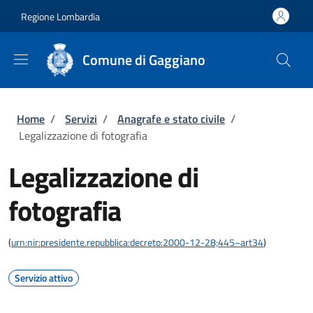
Salta al contenuto principale
Skip to footer content
Regione Lombardia
Comune di Gaggiano
Briciole di pane
Home
/
Servizi
/
Anagrafe e stato civile
/
Legalizzazione di fotografia
Legalizzazione di
fotografia
(
urn:nir:presidente.repubblica:decreto:2000-12-28;445~art34
)
Servizio attivo