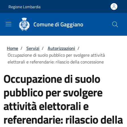
Salta al contenuto principale
Skip to footer content
Regione Lombardia
Comune di Gaggiano
Briciole di pane
Home
/
Servizi
/
Autorizzazioni
/
Occupazione di suolo pubblico per svolgere attività
elettorali e referendarie: rilascio della concessione
Occupazione di suolo
pubblico per svolgere
attività elettorali e
referendarie: rilascio della