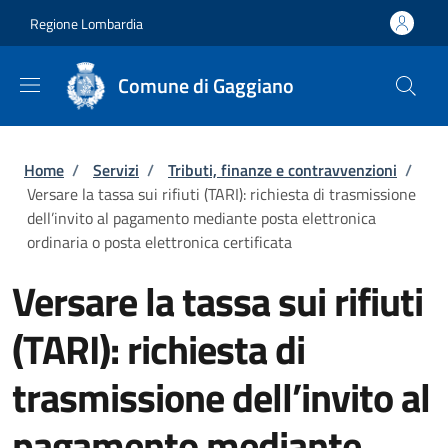
Salta al contenuto principale
Skip to footer content
Regione Lombardia
Comune di Gaggiano
Briciole di pane
Home
/
Servizi
/
Tributi, finanze e contravvenzioni
/
Versare la tassa sui rifiuti (TARI): richiesta di trasmissione
dell’invito al pagamento mediante posta elettronica
ordinaria o posta elettronica certificata
Versare la tassa sui rifiuti
(TARI): richiesta di
trasmissione dell’invito al
pagamento mediante