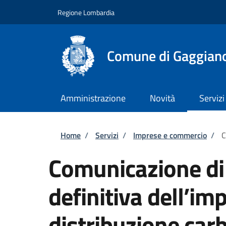
Salta al contenuto principale
Skip to footer content
Regione Lombardia
Comune di Gaggian
Amministrazione
Novità
Servizi
Briciole di pane
Home
/
Servizi
/
Imprese e commercio
/
C
Comunicazione di
definitiva dell’im
distribuzione car