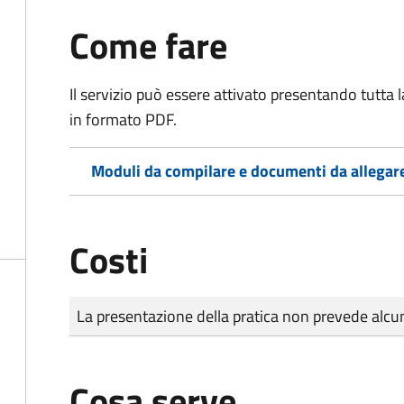
Come fare
Il servizio può essere attivato presentando tutta
in formato PDF.
Moduli da compilare e documenti da allegar
Costi
Tipo di pagamento
Importo
La presentazione della pratica non prevede al
Cosa serve