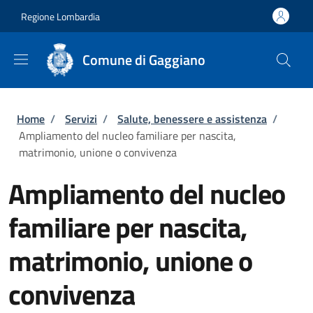
Salta al contenuto principale
Skip to footer content
Regione Lombardia
Comune di Gaggiano
Briciole di pane
Home
/
Servizi
/
Salute, benessere e assistenza
/
Ampliamento del nucleo familiare per nascita,
matrimonio, unione o convivenza
Ampliamento del nucleo
familiare per nascita,
matrimonio, unione o
convivenza