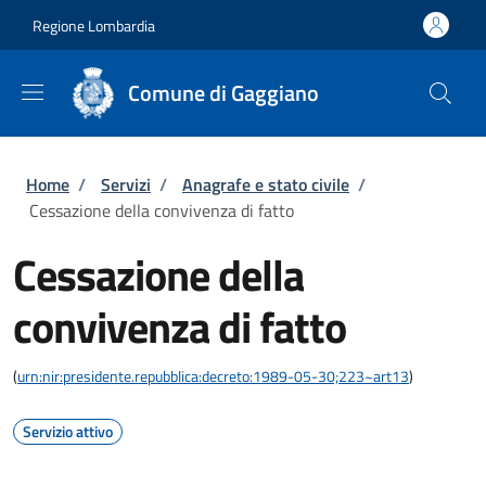
Salta al contenuto principale
Skip to footer content
Regione Lombardia
Comune di Gaggiano
Briciole di pane
Home
/
Servizi
/
Anagrafe e stato civile
/
Cessazione della convivenza di fatto
Cessazione della
convivenza di fatto
(
urn:nir:presidente.repubblica:decreto:1989-05-30;223~art13
)
Servizio attivo