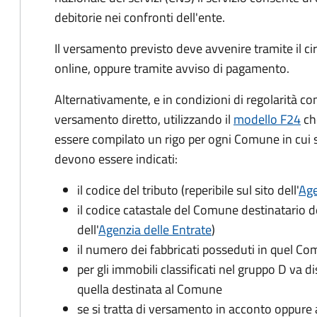
debitorie nei confronti dell'ente.
Il versamento previsto deve avvenire tramite il
online, oppure tramite avviso di pagamento.
Alternativamente, e in condizioni di regolarità co
versamento diretto, utilizzando il
modello F24
ch
essere compilato un rigo per ogni Comune in cui 
devono essere indicati:
il codice del tributo
(reperibile sul sito dell'
Age
il codice catastale del Comune
destinatario d
dell'
Agenzia delle Entrate
)
il numero dei fabbricati posseduti in quel C
per gli immobili classificati nel gruppo D va d
quella destinata al Comune
se si tratta di versamento in acconto oppure 