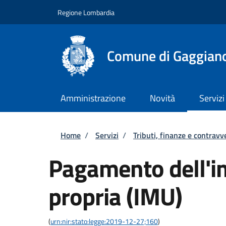
Salta al contenuto principale
Skip to footer content
Regione Lombardia
Comune di Gaggian
Amministrazione
Novità
Servizi
Briciole di pane
Home
/
Servizi
/
Tributi, finanze e contravv
Pagamento dell'i
propria (IMU)
(
urn:nir:stato:legge:2019-12-27;160
)