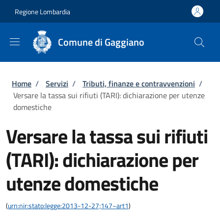
Salta al contenuto principale
Skip to footer content
Regione Lombardia
Comune di Gaggiano
Briciole di pane
Home
/
Servizi
/
Tributi, finanze e contravvenzioni
/
Versare la tassa sui rifiuti (TARI): dichiarazione per utenze
domestiche
Versare la tassa sui rifiuti
(TARI): dichiarazione per
utenze domestiche
(
urn:nir:stato:legge:2013-12-27;147~art1
)