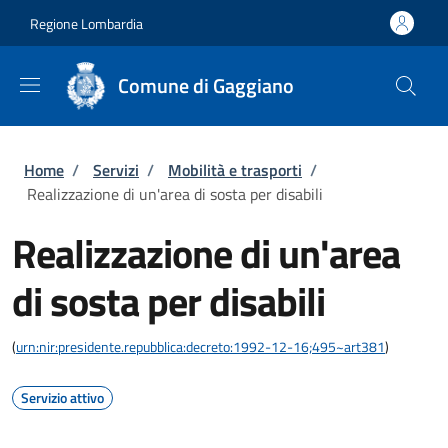
Salta al contenuto principale
Skip to footer content
Regione Lombardia
Comune di Gaggiano
Briciole di pane
Home
/
Servizi
/
Mobilità e trasporti
/
Realizzazione di un'area di sosta per disabili
Realizzazione di un'area
di sosta per disabili
(
urn:nir:presidente.repubblica:decreto:1992-12-16;495~art381
)
Servizio attivo