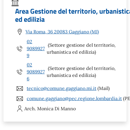
Area Gestione del territorio, urbanistic
ed edilizia
Via Roma, 36 20083 Gaggiano (MI)
02
(Settore gestione del territorio,
9089927
urbanistica ed edilizia)
9
02
(Settore gestione del territorio,
9089927
urbanistica ed edilizia)
6
tecnico@comune.gaggiano.mi.it
(Mail)
comune.gaggiano@pec.regione.lombardia.it
(PE
Arch. Monica
Di Manno