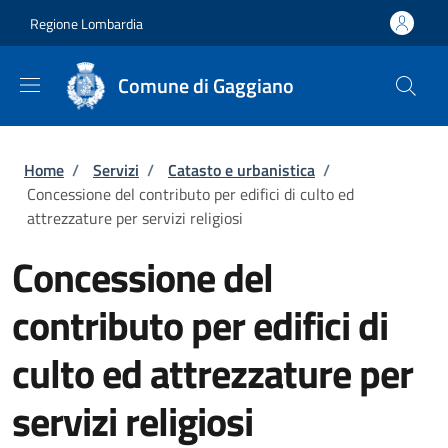
Salta al contenuto principale
Skip to footer content
Regione Lombardia
Comune di Gaggiano
Briciole di pane
Home
/
Servizi
/
Catasto e urbanistica
/
Concessione del contributo per edifici di culto ed
attrezzature per servizi religiosi
Concessione del
contributo per edifici di
culto ed attrezzature per
servizi religiosi